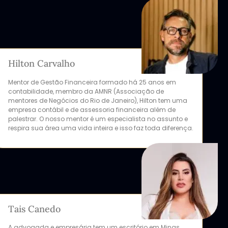
Hilton Carvalho
Mentor de Gestão Financeira formado há 25 anos em
contabilidade, membro da AMNR (Associação de
mentores de Negócios do Rio de Janeiro), Hilton tem uma
empresa contábil e de assessoria financeira além de
palestrar. O nosso mentor é um especialista no assunto e
respira sua área uma vida inteira e isso faz toda diferença.
Tais Canedo
A advogada e empresária tem um escritório em Minas