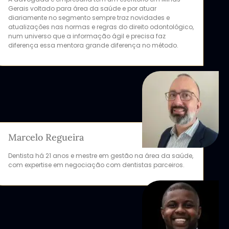
Gerais voltado para área da saúde e por atuar
diariamente no segmento sempre traz novidades e
atualizações nas normas e regras do direito odontológico,
num universo que a informação ágil e precisa faz
diferença essa mentora grande diferença no método.
Marcelo Regueira
Dentista há 21 anos e mestre em gestão na área da saúde,
com expertise em negociação com dentistas parceiros.