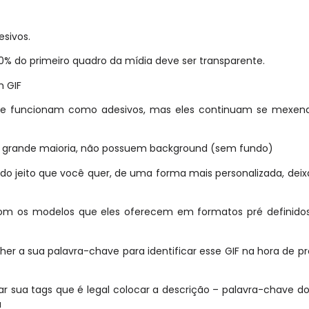
esivos.
0% do primeiro quadro da mídia deve ser transparente.
m GIF
rque funcionam como adesivos, mas eles continuam se mexend
ua grande maioria, não possuem background (sem fundo)
do jeito que você quer, de uma forma mais personalizada, dei
 com os modelos que eles oferecem em formatos pré definido
her a sua palavra-chave para identificar esse GIF na hora de p
car sua tags que é legal colocar a descrição – palavra-chave d
a