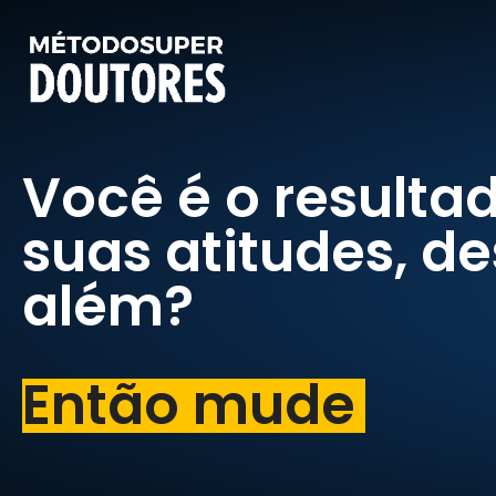
Você é o resulta
suas atitudes, de
além?
Então mude