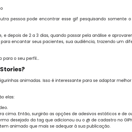
ão
utra pessoa pode encontrar esse gif pesquisando somente 
se, e depois de 2 a 3 dias, quando passar pela análise e aprovar
para encantar seus pacientes, sua audiência, trazendo um difer
 para o seu perfil…
Stories?
igurinhas animadas. Isso é interessante para se adaptar melhor
o elas:
deo.
ra cima. Então, surgirão as opções de adesivos estáticos e de ou
termo desejado da tag que adicionou ou o @ de cadastro no GIP
item animado que mais se adequar à sua publicação.